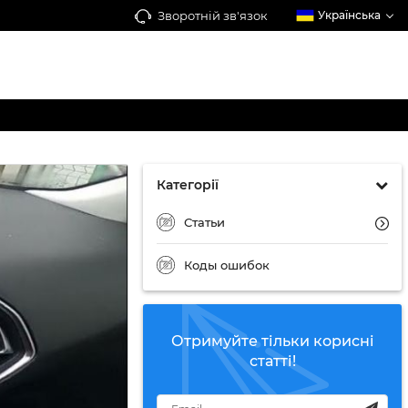
Зворотній зв'язок
Українська
Категорії
Статьи
Коды ошибок
Отримуйте тільки корисні
статті!