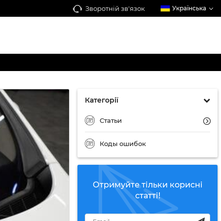
Зворотній зв'язок
Українська
Категорії
Статьи
Коды ошибок
Отримуйте тільки корисні
статті!