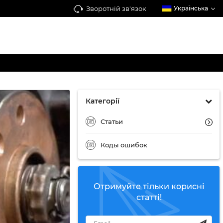
Зворотній зв'язок
Українська
Категорії
Статьи
Коды ошибок
Отримуйте тільки корисні
статті!