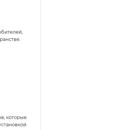
юбителей,
ранстве.
ов, которые
установкой