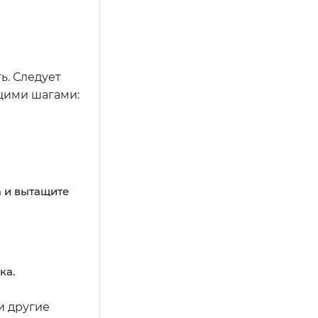
ь. Следует
щими шагами:
а и вытащите
ка.
и другие