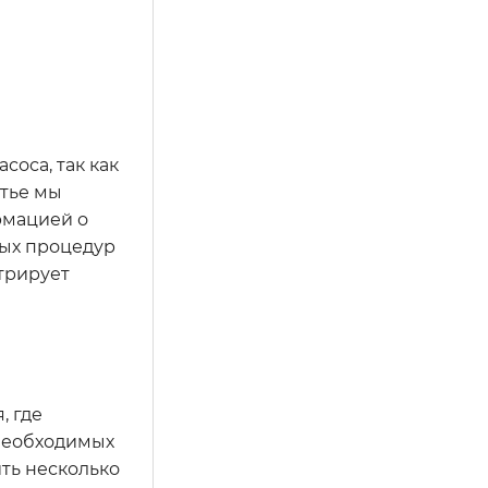
оса, так как
атье мы
рмацией о
ных процедур
стрирует
, где
 необходимых
ить несколько