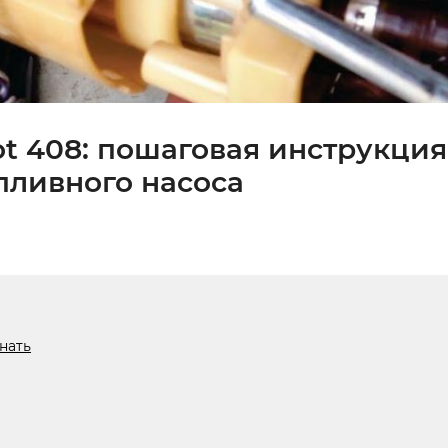
t 408: пошаговая инструкция
пливного насоса
нать