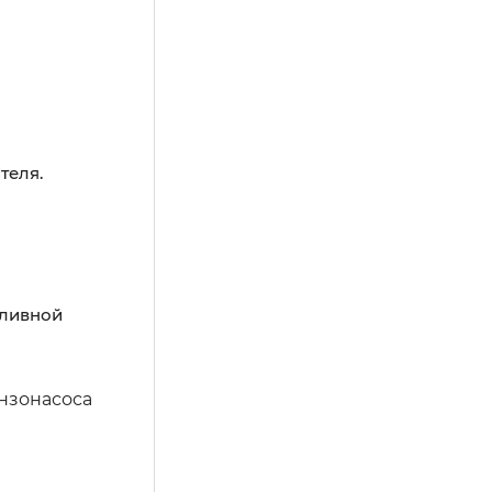
теля.
пливной
нзонасоса