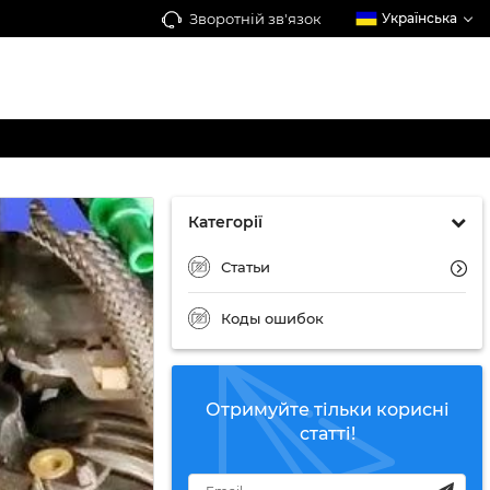
Зворотній зв'язок
Українська
Категорії
Статьи
Коды ошибок
Отримуйте тільки корисні
статті!